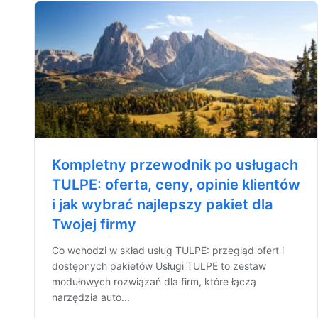
Kompletny przewodnik po usługach
TULPE: oferta, ceny, opinie klientów
i jak wybrać najlepszy pakiet dla
Twojej firmy
Co wchodzi w skład usług TULPE: przegląd ofert i
dostępnych pakietów Usługi TULPE to zestaw
modułowych rozwiązań dla firm, które łączą
narzędzia auto...