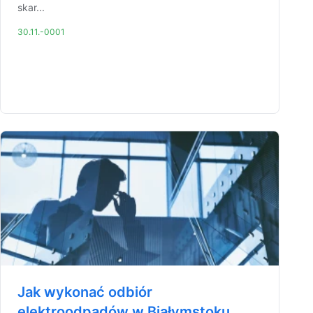
skar...
30.11.-0001
Jak wykonać odbiór
elektroodpadów w Białymstoku