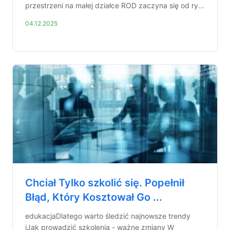
przestrzeni na małej działce ROD zaczyna się od ry...
04.12.2025
Chciał Tylko szkolić się. Popełnił
Błąd, Który Kosztował Go ...
edukacjaDlatego warto śledzić najnowsze trendy
iJak prowadzić szkolenia - ważne zmiany W