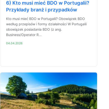
6) Kto musi mieć BDO w Portugalii?
Przykłady branż i przypadków
Kto musi mieć BDO w Portugalii? Obowiązek BDO
według przepisów i formy działalności W Portugalii
obowiązek posiadania BDO (z ang.
Business/Operator R...
04.04.2026