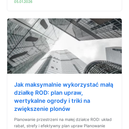
05.01.2026
Jak maksymalnie wykorzystać małą
działkę ROD: plan upraw,
wertykalne ogrody i triki na
zwiększenie plonów
Planowanie przestrzeni na małej działce ROD: układ
rabat, strefy i efektywny plan upraw Planowanie