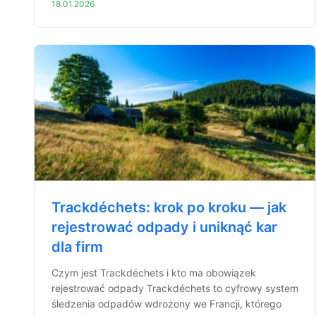
18.01.2026
Trackdéchets: krok po kroku — jak
rejestrować odpady i uniknąć kar
dla firm
Czym jest Trackdéchets i kto ma obowiązek
rejestrować odpady Trackdéchets to cyfrowy system
śledzenia odpadów wdrożony we Francji, którego