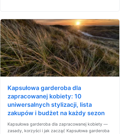
Kapsułowa garderoba dla
zapracowanej kobiety: 10
uniwersalnych stylizacji, lista
zakupów i budżet na każdy sezon
Kapsułowa garderoba dla zapracowanej kobiety —
zasady, korzyści i jak zacząć Kapsułowa garderoba