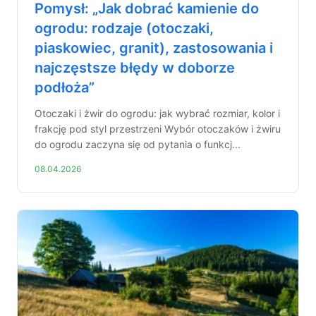
Pomysł: „Jak dobrać kamienie do
ogrodu: rodzaje (otoczaki,
piaskowiec, granit), zastosowania i
najczęstsze błędy w doborze
podłoża”
Otoczaki i żwir do ogrodu: jak wybrać rozmiar, kolor i
frakcję pod styl przestrzeni Wybór otoczaków i żwiru
do ogrodu zaczyna się od pytania o funkcj...
08.04.2026