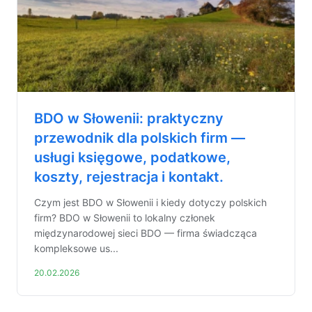
BDO w Słowenii: praktyczny
przewodnik dla polskich firm —
usługi księgowe, podatkowe,
koszty, rejestracja i kontakt.
Czym jest BDO w Słowenii i kiedy dotyczy polskich
firm? BDO w Słowenii to lokalny członek
międzynarodowej sieci BDO — firma świadcząca
kompleksowe us...
20.02.2026