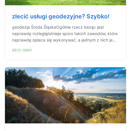
zlecić usługi geodezyjne? Szybko!
geodezja Środa ŚląskaOgólnie rzecz biorąc jest
naprawdę rozległąIstnieje sporo takich zawodów, które
naprawdę opłaca się wykonywać, a jednym z nich je...
30.11.-0001