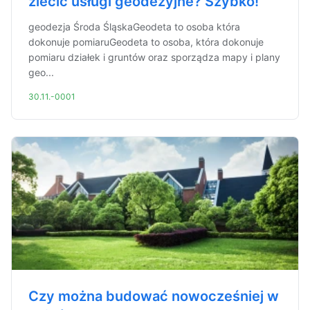
zlecić usługi geodezyjne? Szybko!
geodezja Środa ŚląskaGeodeta to osoba która
dokonuje pomiaruGeodeta to osoba, która dokonuje
pomiaru działek i gruntów oraz sporządza mapy i plany
geo...
30.11.-0001
Czy można budować nowocześniej w