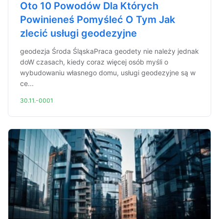
Oto 10 Powodów Dla Których
Powinieneś Pomyśleć O Tym Jak
zlecić usługi geodezyjne
geodezja Środa ŚląskaPraca geodety nie należy jednak
doW czasach, kiedy coraz więcej osób myśli o
wybudowaniu własnego domu, usługi geodezyjne są w
ce...
30.11.-0001