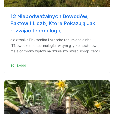
12 Niepodważalnych Dowodów,
Faktów I Liczb, Które Pokazują Jak
rozwijać technologię
elektronikaElektronika i szeroko rozumiane dział
ITNowoczesne technologie, w tym gry komputerowe,
mają ogromny wpływ na dzisiejszy świat. Komputery i
...
30.11.-0001