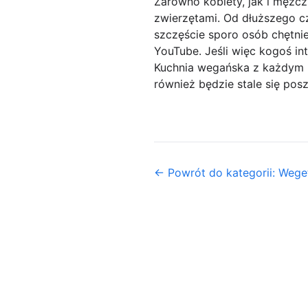
Zarówno kobiety, jak i mężcz
zwierzętami. Od dłuższego cz
szczęście sporo osób chętnie
YouTube. Jeśli więc kogoś in
Kuchnia wegańska z każdym r
również będzie stale się pos
← Powrót do kategorii: Weget