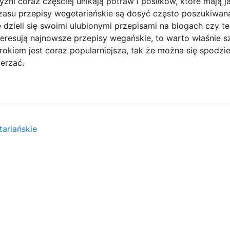
yźni coraz częściej unikają potraw i posiłków, które mają 
asu przepisy wegetariańskie są dosyć często poszukiwaną 
 dzieli się swoimi ulubionymi przepisami na blogach czy te
teresują najnowsze przepisy wegańskie, to warto właśnie s
okiem jest coraz popularniejsza, tak że można się spodzi
zerzać.
ariańskie