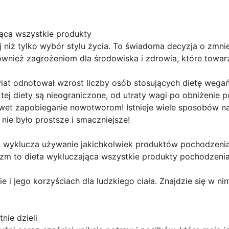
ąca wszystkie produkty
 niż tylko wybór stylu życia. To świadoma decyzja o zmniej
wnież zagrożeniom dla środowiska i zdrowia, które towar
świat odnotował wzrost liczby osób stosujących dietę wegań
 tej diety są nieograniczone, od utraty wagi po obniżenie 
nawet zapobieganie nowotworom! Istnieje wiele sposobów n
nie było prostsze i smaczniejsze!
ry wyklucza używanie jakichkolwiek produktów pochodzeni
nizm to dieta wykluczająca wszystkie produkty pochodzeni
 i jego korzyściach dla ludzkiego ciała. Znajdzie się w ni
nie dzieli